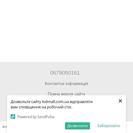
0679050161
Контактна інформація
Повна версія сайту
×
Дозвольте сайту kidmall.com.ua відправляти
© 2014—2026 Інтернет-магазин Kidmall.com.ua для дітей та
вам сповіщення на робочий стіл.
підлітків
Powered by SendPulse
Дозволити
Заборонити
Інтернет-магазин створений з Хорошоп