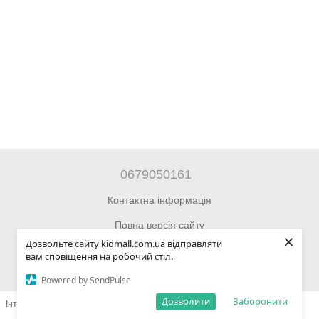
0679050161
Контактна інформація
Повна версія сайту
×
Дозвольте сайту kidmall.com.ua відправляти
© 2014—2026 Інтернет-магазин Kidmall.com.ua для дітей та
вам сповіщення на робочий стіл.
підлітків
Powered by SendPulse
Дозволити
Заборонити
Інтернет-магазин створений з Хорошоп