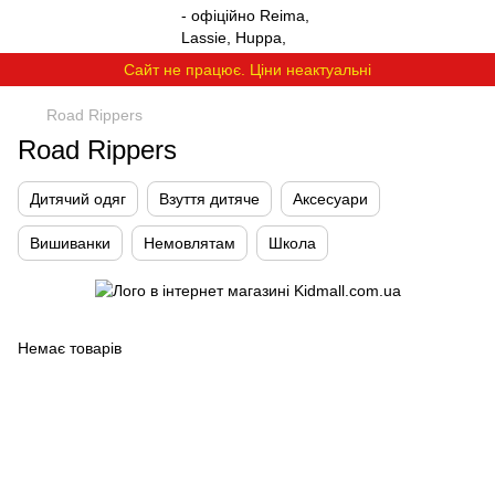
Сайт не працює. Ціни неактуальні
Road Rippers
Road Rippers
Дитячий одяг
Взуття дитяче
Аксесуари
Вишиванки
Немовлятам
Школа
Немає товарів