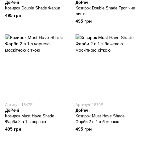
ДоРечі
ДоРечі
Козирок Double Shade Фарби
Козирок Double Shade Тропічне
листя
495 грн
495 грн
Артикул: 1847F
Артикул: 1870F
ДоРечі
ДоРечі
Козирок Must Have Shade
Козирок Must Have Shade
Фарби 2 в 1 з чорною
Фарби 2 в 1 з бежевою
москітною сіткою
москітною сіткою
495 грн
495 грн