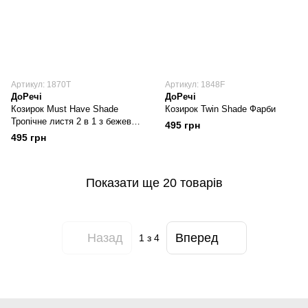
Артикул: 1870T
Артикул: 1848F
ДоРечі
ДоРечі
Козирок Must Have Shade
Козирок Twin Shade Фарби
Тропічне листя 2 в 1 з бежевою
495 грн
москітною сіткою
495 грн
Показати ще 20 товарів
Назад
Вперед
1
з 4