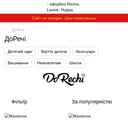
Сайт не працює. Ціни неактуальні
ДоРечі
ДоРечі
Дитячий одяг
Взуття дитяче
Аксесуари
Вишиванки
Немовлятам
Школа
Фільтр
За популярністю