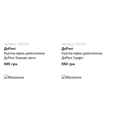
Артикул: 1920/74
Артикул: 1921/74
ДоРечі
ДоРечі
Куртка-парка демісезонна
Куртка-парка демісезонна
ДоРечі Казкові квіти
ДоРечі Графіт
945 грн
550 грн