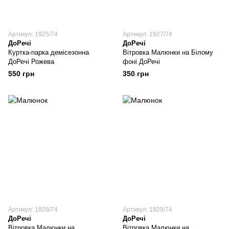
Артикул: 1925/74
Артикул: 1927/74
ДоРечі
ДоРечі
Куртка-парка демісезонна
Вітровка Малюнки на Білому
ДоРечі Рожева
фоні ДоРечі
550 грн
350 грн
Артикул: 1928/74
Артикул: 1929/74
ДоРечі
ДоРечі
Вітровка Малюнки на
Вітровка Малюнки на