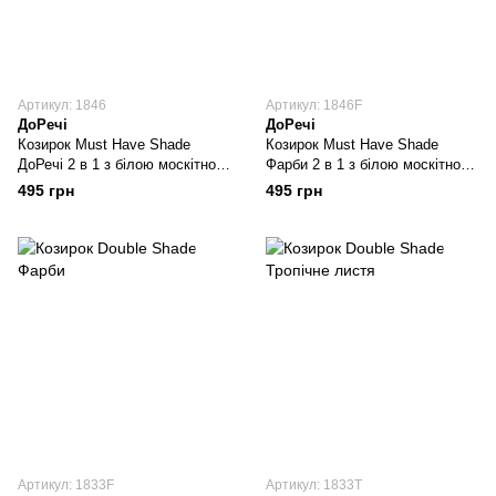
Артикул: 1846
Артикул: 1846F
ДоРечі
ДоРечі
Козирок Must Have Shade
Козирок Must Have Shade
ДоРечі 2 в 1 з білою москітною
Фарби 2 в 1 з білою москітною
сіткою
сіткою
495 грн
495 грн
Артикул: 1833F
Артикул: 1833T