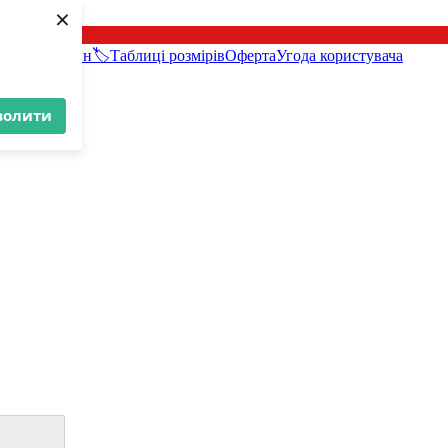
×
и про магазин
🏷️Таблиці розмірів
Оферта
Угода користувача
волити