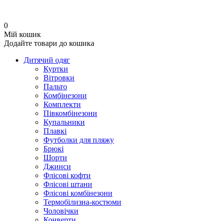
0
Мій кошик
Додайте товари до кошика
Дитячий одяг
Куртки
Вітровки
Пальто
Комбінезони
Комплекти
Півкомбінезони
Купальники
Плавкі
Футболки для пляжу
Брюкі
Шорти
Джинси
Флісові кофти
Флісові штани
Флісові комбінезони
Термобілизна-костюми
Чоловічки
Конверти