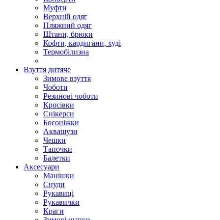
Муфти
Верхній одяг
Пляжний одяг
Штани, брюки
Кофти, кардигани, худі
Термобілизна
Взуття дитяче
Зимове взуття
Чоботи
Резинові чоботи
Кросівки
Снікерси
Босоніжки
Аквашузи
Чешки
Тапочки
Балетки
Аксесуари
Манішки
Снуди
Рукавиці
Рукавички
Краги
Зимові шапки