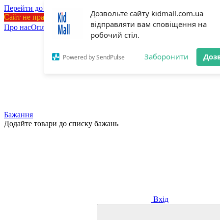
Перейти до основного контенту
Дозвольте сайту kidmall.com.ua
Сайт не працює. Ціни неактуальні
відправляти вам сповіщення на
Про нас
Оплата і доставка
Обмін та повернення
💯Бренди
Відгук
робочий стіл.
Заборонити
Доз
Powered by SendPulse
Бажання
Додайте товари до списку бажань
Вхід