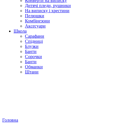
Конверти на виписку
Дитячі пледи, рушники
На виписку і хрестини
Пелюшки
Комбінезони
Аксесуари
Школа
Сарафани
Спідниці
Блузки
Банти
Сорочки
Банти
Обманки
Штани
Головна