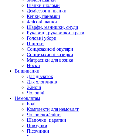
Шапки-шоломи
Демісезонні шапки
Кепки, панамки
Флісові шапки
Шарфи, манишки, снуди
Рукавиці, рукавички, краги
Головні убори
Пінетки
Сонцезахисні окуляри
Сонцезахисні козирки
Матрасики для возика
Носки
Вишиванки
Для дівчаток
Для хлопчиків
Жіночі
Чоловічі
Немовлятам
Боді
Комплекти для немовлят
Чоловічки/сліпи
Шапочки, царапки
Повзунки
Пісочники