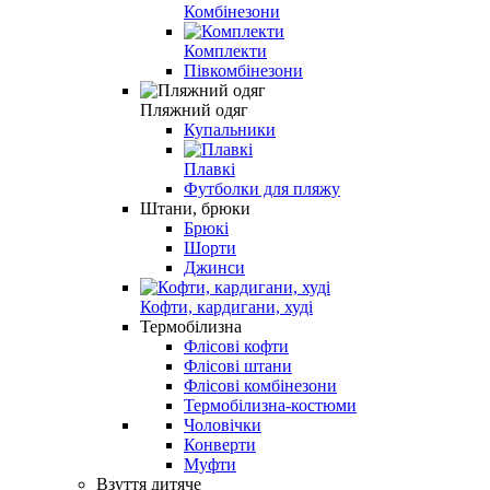
Комбінезони
Комплекти
Півкомбінезони
Пляжний одяг
Купальники
Плавкі
Футболки для пляжу
Штани, брюки
Брюкі
Шорти
Джинси
Кофти, кардигани, худі
Термобілизна
Флісові кофти
Флісові штани
Флісові комбінезони
Термобілизна-костюми
Чоловічки
Конверти
Муфти
Взуття дитяче