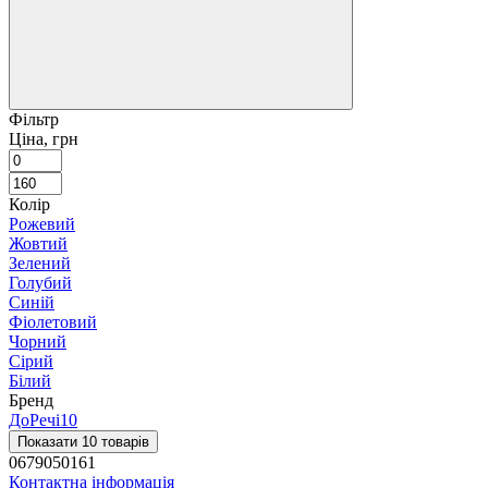
Фільтр
Ціна, грн
Колір
Рожевий
Жовтий
Зелений
Голубий
Синій
Фіолетовий
Чорний
Сірий
Білий
Бренд
ДоРечі
10
Показати 10 товарів
0679050161
Контактна інформація