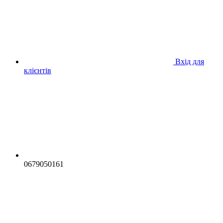
Вхід для
клієнтів
0679050161