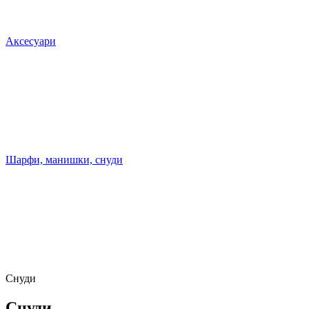
Аксесуари
Шарфи, манишки, снуди
Снуди
Снуди