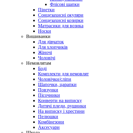
Флісові шапки
Пінетки
Сонцезахисні окуляри
Сонцезахисні козирки
Матрасики для возика
Носки
Вишиванки
Для дівчаток
Для хлопчиків
Жіночі
Чоловічі
Немовлятам
Боді
Комплекти для немовлят
Чоловічки/сліпи
Шапочки, царапки
Повзунки
Пісочники
Конверти на виписку
Дитячі пледи, рушники
На виписку і хрестини
Пелюшки
Комбінезони
Аксесуари
Школа