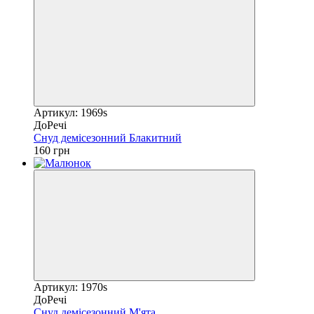
Артикул: 1969s
ДоРечі
Снуд демісезонний Блакитний
160 грн
Артикул: 1970s
ДоРечі
Снуд демісезонний М'ята