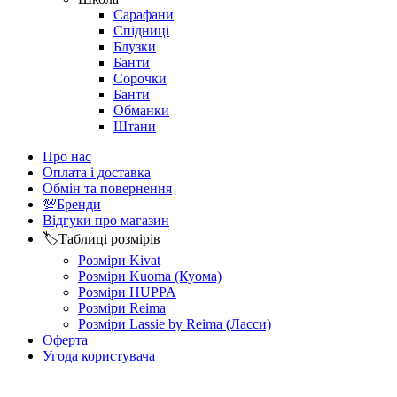
Сарафани
Спідниці
Блузки
Банти
Сорочки
Банти
Обманки
Штани
Про нас
Оплата і доставка
Обмін та повернення
💯Бренди
Відгуки про магазин
🏷️Таблиці розмірів
Розміри Kivat
Розміри Kuoma (Куома)
Розміри HUPPA
Розміри Reima
Розміри Lassie by Reima (Ласси)
Оферта
Угода користувача