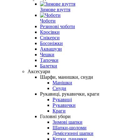
Зимове взуття
Чоботи
Резинові чоботи
Кросівки
Снікерси
Босоніжки
Аквашузи
Чешки
Тапочки
Балетки
Аксесуари
Шарфи, манишки, снуди
Манішки
Снуди
Рукавиці, рукавички, краги
Рукавиці
Рукавички
Краги
Головні убори
Зимові шапки
Шапки-шоломи
Демісезонні шапки
Кепки, панамки