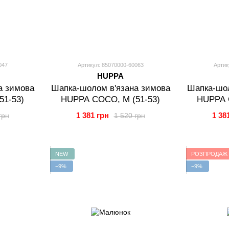
047
Артикул: 85070000-60063
Артик
HUPPA
а зимова
Шапка-шолом в'язана зимова
Шапка-шол
51-53)
HUPPA COCO, M (51-53)
HUPPA 
1 381 грн
1 38
грн
1 520 грн
NEW
РОЗПРОДАЖ
−9%
−9%