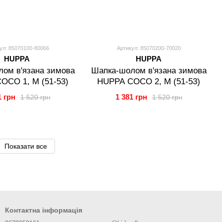
ул: 85070100-80066
Артикул: 85070200-70020
HUPPA
HUPPA
ом в'язана зимова
Шапка-шолом в'язана зимова
OCO 1, M (51-53)
HUPPA COCO 2, M (51-53)
1 грн
1 381 грн
1 520 грн
1 520 грн
Показати все
Контактна інформація