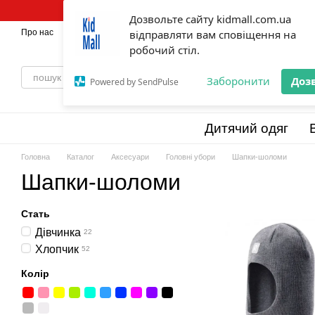
Перейти до основного контенту
Дозвольте сайту kidmall.com.ua
Про нас
Оплата і доставка
відправляти вам сповіщення на
Обмін та повернення
💯Бренди
Відг
робочий стіл.
Заборонити
Доз
Powered by SendPulse
Дитячий одяг
Головна
Каталог
Аксесуари
Головні убори
Шапки-шоломи
Шапки-шоломи
Стать
Дівчинка
22
Хлопчик
52
Колір