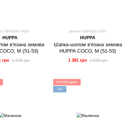
ул: 85070000-70053
Артикул: 85070000-70073
HUPPA
HUPPA
ом в'язана зимова
Шапка-шолом в'язана зимова
COCO, M (51-53)
HUPPA COCO, M (51-53)
1 грн
1 381 грн
1 520 грн
1 520 грн
РОЗПРОДАЖ
−9%