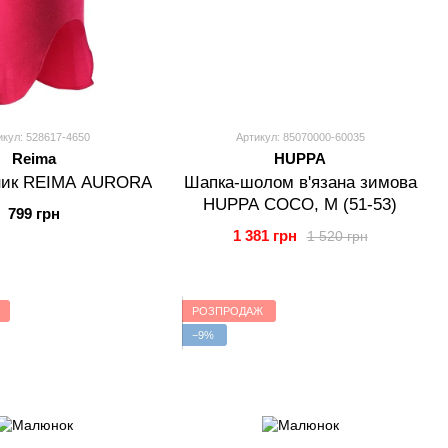
икул: 528617-4650
Артикул: 85070000-60035
Reima
HUPPA
ик REIMA AURORA
Шапка-шолом в'язана зимова
HUPPA COCO, M (51-53)
799 грн
1 381 грн
1 520 грн
РОЗПРОДАЖ
−9%