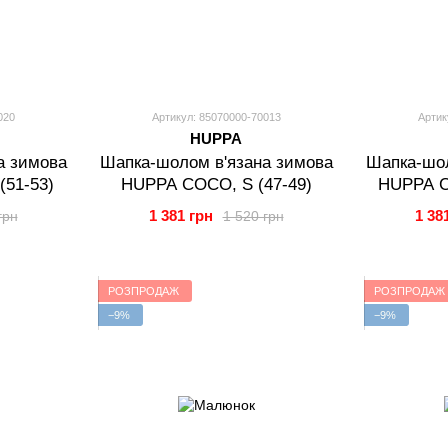
020
Артикул: 85070000-70013
Артик
HUPPA
а зимова
Шапка-шолом в'язана зимова
Шапка-шол
51-53)
HUPPA COCO, S (47-49)
HUPPA C
1 381 грн
1 38
грн
1 520 грн
РОЗПРОДАЖ
РОЗПРОДАЖ
−9%
−9%