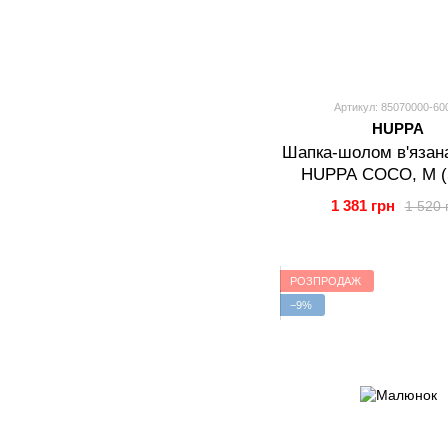
Артикул: 85070000-60
HUPPA
Шапка-шолом в'язан
HUPPA COCO, M (
1 381 грн
1 520 
РОЗПРОДАЖ
−9%