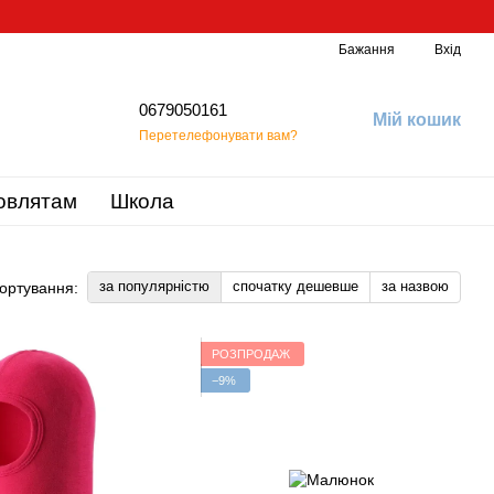
Бажання
Вхід
0679050161
Мій кошик
Перетелефонувати вам?
овлятам
Школа
за популярністю
спочатку дешевше
за назвою
ортування:
РОЗПРОДАЖ
−9%