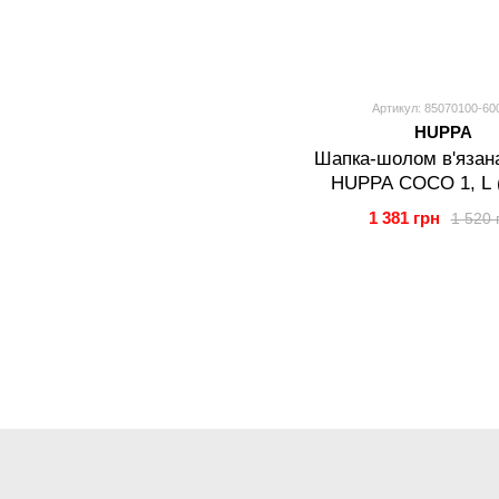
Артикул: 85070100-60
HUPPA
Шапка-шолом в'язан
HUPPA COCO 1, L (
1 381 грн
1 520 