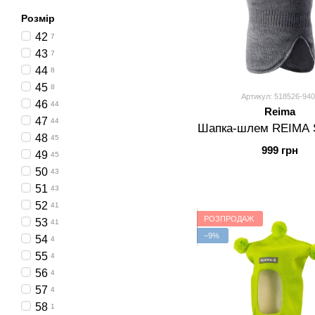
Розмір
42
7
43
7
44
8
45
8
Артикул: 518526-940
46
44
Reima
47
44
Шапка-шлем REIMA 
48
45
999 грн
49
45
50
43
51
43
52
41
РОЗПРОДАЖ
53
41
−9%
54
4
55
4
56
4
57
4
58
1