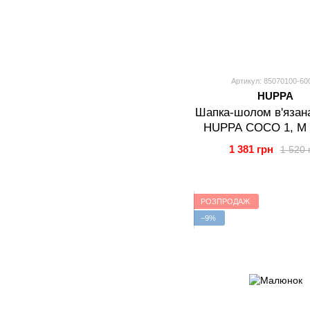
Артикул: 85070100-60
HUPPA
Шапка-шолом в'язан
HUPPA COCO 1, M (
1 381 грн
1 520 
РОЗПРОДАЖ
−9%