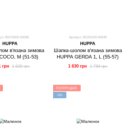
ул: 85070000-60086
Артикул: 85150100-00048
HUPPA
HUPPA
ом в'язана зимова
Шапка-шолом в'язана зимова
COCO, M (51-53)
HUPPA GERDA 1, L (55-57)
1 грн
1 630 грн
1 520 грн
1 793 грн
РОЗПРОДАЖ
−9%