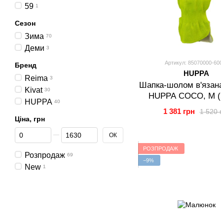
59
1
Сезон
Зима
70
Деми
3
Артикул: 85070000-60
Бренд
HUPPA
Reima
3
Шапка-шолом в'язан
Kivat
30
HUPPA COCO, M (
HUPPA
40
1 381 грн
1 520 
Ціна, грн
Від Ціна, грн
До Ціна, грн
ОК
РОЗПРОДАЖ
Розпродаж
69
−9%
New
1