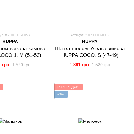
ул: 85070100-70053
Артикул: 85070000-60002
HUPPA
HUPPA
ом в'язана зимова
Шапка-шолом в'язана зимова
OCO 1, M (51-53)
HUPPA COCO, S (47-49)
1 грн
1 381 грн
1 520 грн
1 520 грн
РОЗПРОДАЖ
−9%