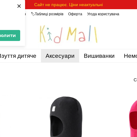
×
Сайт не працює. Ціни неактуальні
уки про магазин
🏷️Таблиці розмірів
Оферта
Угода користувача
волити
Взуття дитяче
Аксесуари
Вишиванки
Нем
С