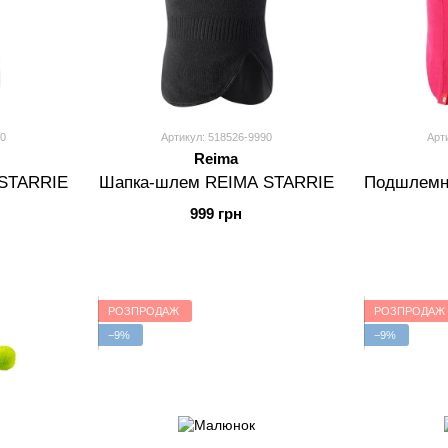
0
Артикул: 518526-9990
Арт
Reima
STARRIE
Шапка-шлем REIMA STARRIE
Подшлемн
999 грн
РОЗПРОДАЖ
РОЗПРОДАЖ
−9%
−9%