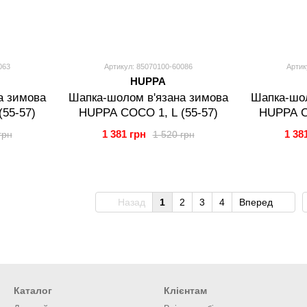
063
Артикул: 85070100-60086
Артик
HUPPA
а зимова
Шапка-шолом в'язана зимова
Шапка-шол
55-57)
HUPPA COCO 1, L (55-57)
HUPPA C
1 381 грн
1 38
грн
1 520 грн
Назад
1
2
3
4
Вперед
Каталог
Клієнтам