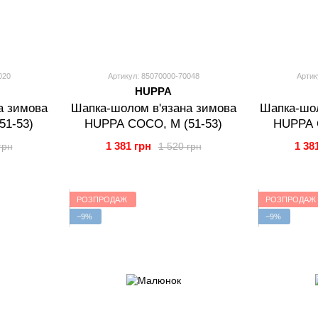
020
Артикул: 85070000-70048
Артик
HUPPA
а зимова
Шапка-шолом в'язана зимова
Шапка-шол
51-53)
HUPPA COCO, M (51-53)
HUPPA 
1 381 грн
1 38
грн
1 520 грн
РОЗПРОДАЖ
РОЗПРОДАЖ
−9%
−9%