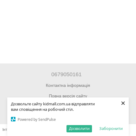
0679050161
Контактна інформація
Повна версія сайту
×
Дозвольте сайту kidmall.com.ua відправляти
© 2014—2026 Інтернет-магазин Kidmall.com.ua для дітей та
вам сповіщення на робочий стіл.
підлітків
Powered by SendPulse
Дозволити
Заборонити
Інтернет-магазин створений з Хорошоп