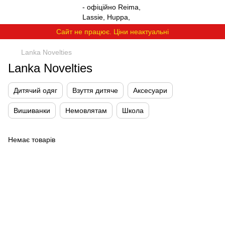
Сайт не працює. Ціни неактуальні
Lanka Novelties
Lanka Novelties
Дитячий одяг
Взуття дитяче
Аксесуари
Вишиванки
Немовлятам
Школа
Немає товарів