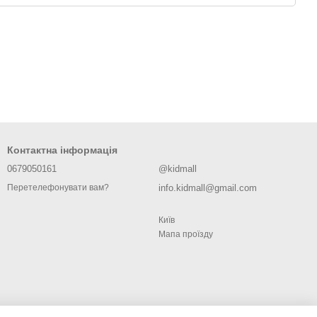
Контактна інформація
0679050161
@kidmall
info.kidmall@gmail.com
Перетелефонувати вам?
Київ
Мапа проїзду