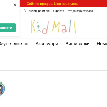
×
Сайт не працює. Ціни неактуальні
уки про магазин
🏷️Таблиці розмірів
Оферта
Угода користувача
волити
Взуття дитяче
Аксесуари
Вишиванки
Нем