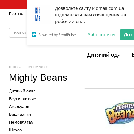
Перейти до основного контенту
Дозвольте сайту kidmall.com.ua
Про нас
Оплата і доставка
відправляти вам сповіщення на
Обмін та повернення
💯Бренди
Відг
робочий стіл.
Заборонити
Доз
Powered by SendPulse
Дитячий одяг
Головна
Mighty Beans
Mighty Beans
Дитячий одяг
Взуття дитяче
Аксесуари
Вишиванки
Немовлятам
Школа