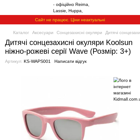
Сайт не працює. Ціни неактуальні
Каталог
Аксесуари
Сонцезахисні окуляри
Дитячі сонцезахи
Дитячі сонцезахисні окуляри Koolsun
ніжно-рожеві серії Wave (Розмір: 3+)
Артикул:
KS-WAPS001
Написати відгук