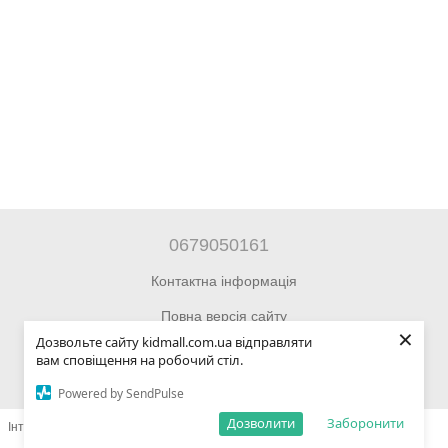
0679050161
Контактна інформація
Повна версія сайту
×
Дозвольте сайту kidmall.com.ua відправляти
© 2014—2026 Інтернет-магазин Kidmall.com.ua для дітей та
вам сповіщення на робочий стіл.
підлітків
Powered by SendPulse
Дозволити
Заборонити
Інтернет-магазин створений з Хорошоп