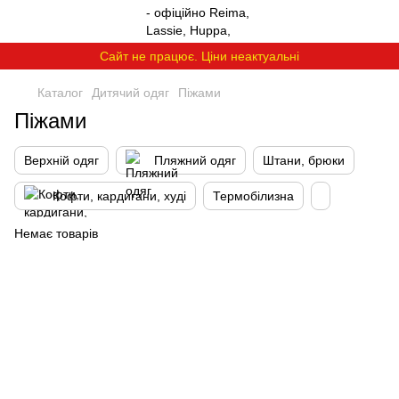
Сайт не працює. Ціни неактуальні
Каталог
Дитячий одяг
Піжами
Піжами
Верхній одяг
Пляжний одяг
Штани, брюки
Кофти, кардигани, худі
Термобілизна
Немає товарів