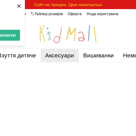
×
Сайт не працює. Ціни неактуальні
уки про магазин
🏷️Таблиці розмірів
Оферта
Угода користувача
волити
Взуття дитяче
Аксесуари
Вишиванки
Нем