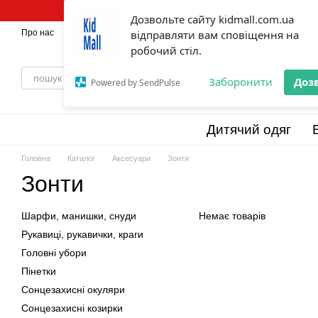
Перейти до основного контенту
Дозвольте сайту kidmall.com.ua
Про нас
Оплата і доставка
відправляти вам сповіщення на
Обмін та повернення
💯Бренди
Відг
робочий стіл.
Заборонити
Доз
Powered by SendPulse
Дитячий одяг
Головна
Каталог
Аксесуари
Зонти
Зонти
Шарфи, манишки, снуди
Немає товарів
Рукавиці, рукавички, краги
Головні убори
Пінетки
Сонцезахисні окуляри
Сонцезахисні козирки