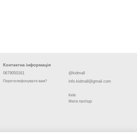
Контактна інформація
0679050161
@kidmall
info.kidmall@gmail.com
Перетелефонувати вам?
Київ
Мапа проїзду