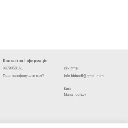
Контактна інформація
0679050161
@kidmall
info.kidmall@gmail.com
Перетелефонувати вам?
Київ
Мапа проїзду