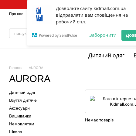
Перейти до основного контенту
Дозвольте сайту kidmall.com.ua
Про нас
Оплата і доставка
відправляти вам сповіщення на
Обмін та повернення
💯Бренди
Відг
робочий стіл.
Заборонити
Доз
Powered by SendPulse
Дитячий одяг
Головна
AURORA
AURORA
Дитячий одяг
Взуття дитяче
Аксесуари
Вишиванки
Немає товарів
Немовлятам
Школа