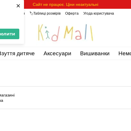
×
Сайт не працює. Ціни неактуальні
уки про магазин
🏷️Таблиці розмірів
Оферта
Угода користувача
волити
Взуття дитяче
Аксесуари
Вишиванки
Нем