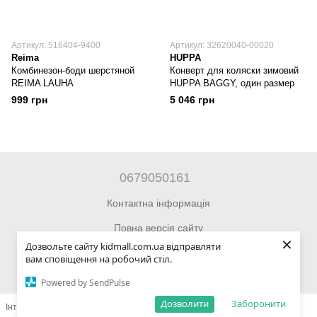
Артикул: 516404-9400
Артикул: 32620040-00020
Reima
HUPPA
Комбинезон-боди шерстяной
Конверт для коляски зимовий
REIMA LAUHA
HUPPA BAGGY, один размер
999 грн
5 046 грн
0679050161
Контактна інформація
Повна версія сайту
×
Дозвольте сайту kidmall.com.ua відправляти
© 2014—2026 Інтернет-магазин Kidmall.com.ua для дітей та
вам сповіщення на робочий стіл.
підлітків
Powered by SendPulse
Дозволити
Заборонити
Інтернет-магазин створений з Хорошоп