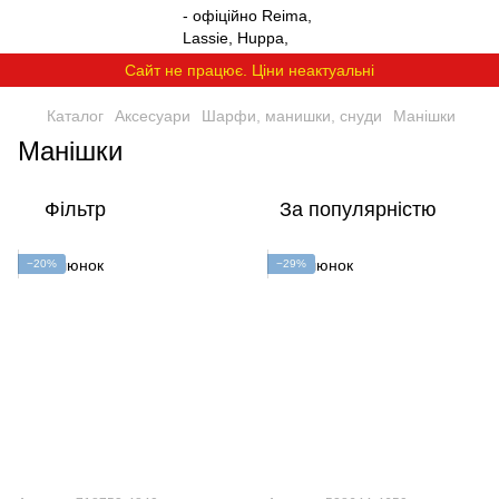
Сайт не працює. Ціни неактуальні
Каталог
Аксесуари
Шарфи, манишки, снуди
Манішки
Манішки
Фільтр
За популярністю
−20%
−29%