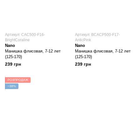
Артикул: CAC500-F16-
Артикул: BCACP500-F17-
BrightCoraline
AnticPink
Nano
Nano
Манишка флисовая, 7-12 лет
Манишка флисовая, 7-12 лет
(125-170)
(125-170)
239 грн
239 грн
РОЗПРОДАЖ
−38%