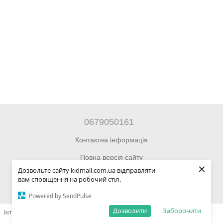
0679050161
Контактна інформація
Повна версія сайту
×
Дозвольте сайту kidmall.com.ua відправляти
© 2014—2026 Інтернет-магазин Kidmall.com.ua для дітей та
вам сповіщення на робочий стіл.
підлітків
Powered by SendPulse
Дозволити
Заборонити
Інтернет-магазин створений з Хорошоп