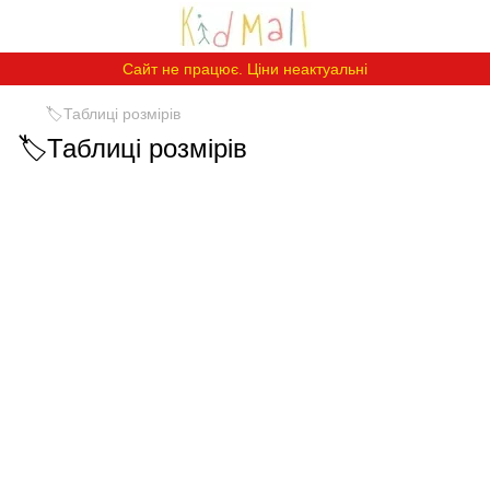
Сайт не працює. Ціни неактуальні
🏷️Таблиці розмірів
🏷️Таблиці розмірів