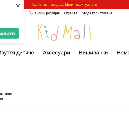
×
Сайт не працює. Ціни неактуальні
уки про магазин
🏷️Таблиці розмірів
Оферта
Угода користувача
волити
Взуття дитяче
Аксесуари
Вишиванки
Нем