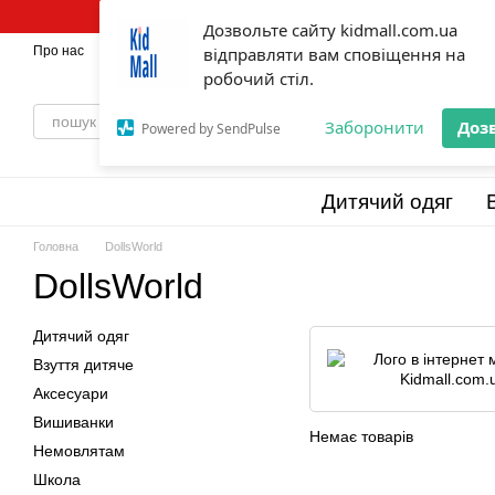
Перейти до основного контенту
Дозвольте сайту kidmall.com.ua
Про нас
Оплата і доставка
відправляти вам сповіщення на
Обмін та повернення
💯Бренди
Відг
робочий стіл.
Заборонити
Доз
Powered by SendPulse
Дитячий одяг
Головна
DollsWorld
DollsWorld
Дитячий одяг
Взуття дитяче
Аксесуари
Вишиванки
Немає товарів
Немовлятам
Школа