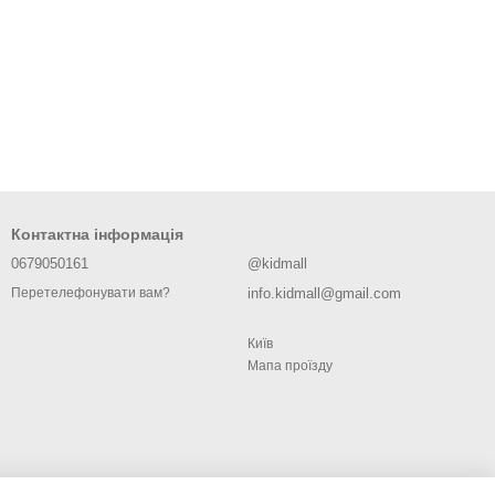
Контактна інформація
0679050161
@kidmall
info.kidmall@gmail.com
Перетелефонувати вам?
Київ
Мапа проїзду