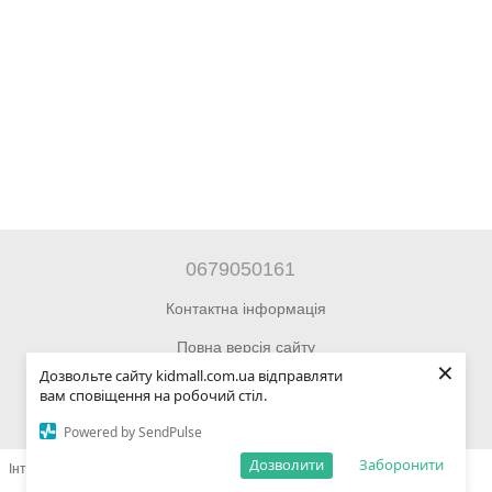
0679050161
Контактна інформація
Повна версія сайту
×
Дозвольте сайту kidmall.com.ua відправляти
© 2014—2026 Інтернет-магазин Kidmall.com.ua для дітей та
вам сповіщення на робочий стіл.
підлітків
Powered by SendPulse
Дозволити
Заборонити
Інтернет-магазин створений з Хорошоп