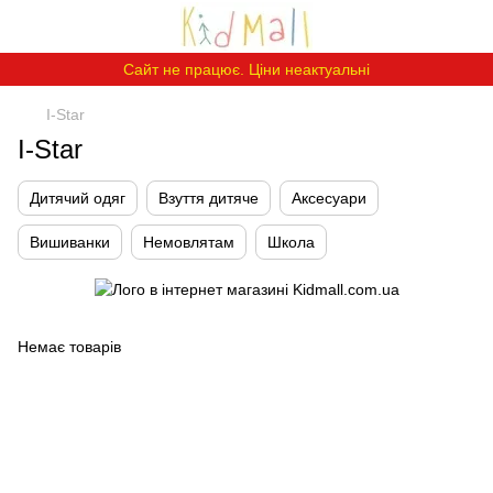
Сайт не працює. Ціни неактуальні
I-Star
I-Star
Дитячий одяг
Взуття дитяче
Аксесуари
Вишиванки
Немовлятам
Школа
Немає товарів