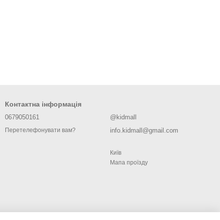
Контактна інформація
0679050161
@kidmall
info.kidmall@gmail.com
Перетелефонувати вам?
Київ
Мапа проїзду