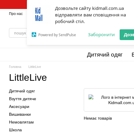
Перейти до основного контенту
Дозвольте сайту kidmall.com.ua
Про нас
Оплата і доставка
відправляти вам сповіщення на
Обмін та повернення
💯Бренди
Відг
робочий стіл.
Заборонити
Доз
Powered by SendPulse
Дитячий одяг
Головна
LittleLive
LittleLive
Дитячий одяг
Взуття дитяче
Аксесуари
Вишиванки
Немає товарів
Немовлятам
Школа