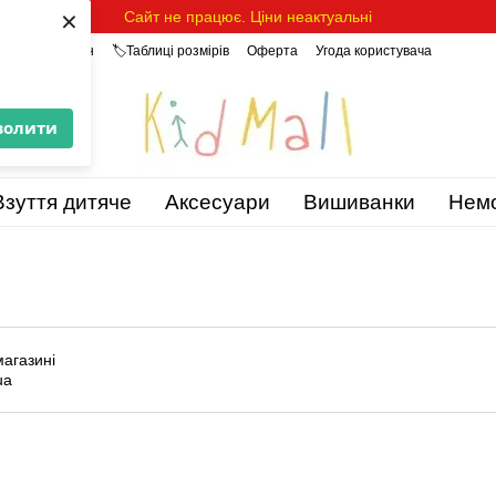
×
Сайт не працює. Ціни неактуальні
уки про магазин
🏷️Таблиці розмірів
Оферта
Угода користувача
волити
Взуття дитяче
Аксесуари
Вишиванки
Нем