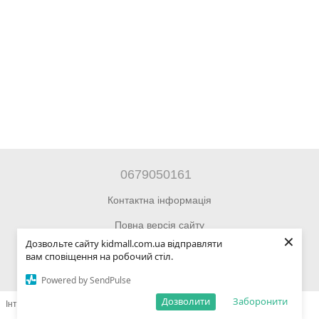
0679050161
Контактна інформація
Повна версія сайту
×
Дозвольте сайту kidmall.com.ua відправляти
© 2014—2026 Інтернет-магазин Kidmall.com.ua для дітей та
вам сповіщення на робочий стіл.
підлітків
Powered by SendPulse
Дозволити
Заборонити
Інтернет-магазин створений з Хорошоп