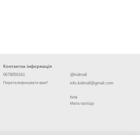
Контактна інформація
0679050161
@kidmall
info.kidmall@gmail.com
Перетелефонувати вам?
Київ
Мапа проїзду