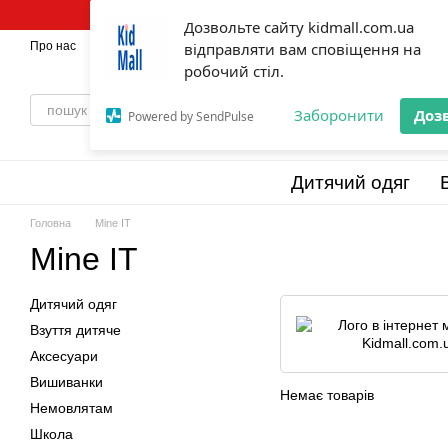
Перейти до основного контенту
Дозвольте сайту kidmall.com.ua
Про нас
Оплата і доставка
відправляти вам сповіщення на
Обмін та повернення
💯Бренди
Відг
робочий стіл.
Заборонити
Доз
Powered by SendPulse
Дитячий одяг
Головна
Mine IT
Mine IT
Дитячий одяг
Взуття дитяче
Аксесуари
Вишиванки
Немає товарів
Немовлятам
Школа