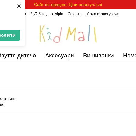
×
Сайт не працює. Ціни неактуальні
уки про магазин
🏷️Таблиці розмірів
Оферта
Угода користувача
волити
Взуття дитяче
Аксесуари
Вишиванки
Нем