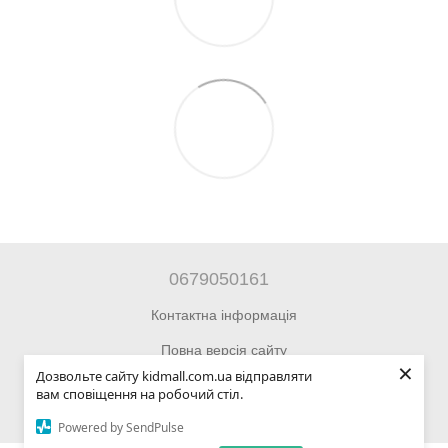
0679050161
Контактна інформація
Повна версія сайту
×
Дозвольте сайту kidmall.com.ua відправляти
© 2014—2026 Інтернет-магазин Kidmall.com.ua для дітей та
вам сповіщення на робочий стіл.
підлітків
Powered by SendPulse