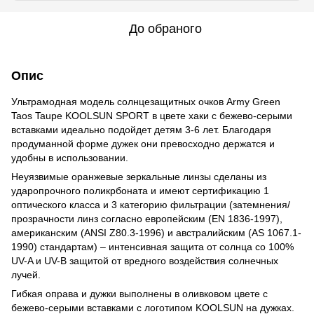
До обраного
Опис
Ультрамодная модель солнцезащитных очков Army Green
Taos Taupe KOOLSUN SPORT в цвете хаки с бежево-серыми
вставками идеально подойдет детям 3-6 лет. Благодаря
продуманной форме дужек они превосходно держатся и
удобны в использовании.
Неуязвимые оранжевые зеркальные линзы сделаны из
ударопрочного поликрбоната и имеют сертификацию 1
оптического класса и 3 категорию фильтрации (затемнения/
прозрачности линз согласно европейским (EN 1836-1997),
американским (ANSI Z80.3-1996) и австралийским (AS 1067.1-
1990) стандартам) – интенсивная защита от солнца со 100%
UV-A и UV-B защитой от вредного воздействия солнечных
лучей.
Гибкая оправа и дужки выполнены в оливковом цвете с
бежево-серыми вставками с логотипом KOOLSUN на дужках.