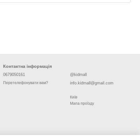
Контактна інформація
0679050161
@kidmall
info.kidmall@gmail.com
Перетелефонувати вам?
Київ
Мапа проїзду