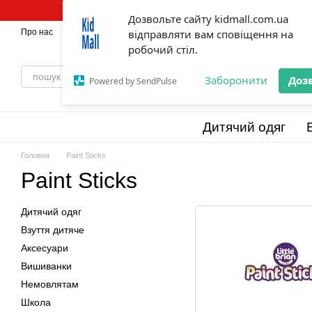
Перейти до основного контенту
Дозвольте сайту kidmall.com.ua
Про нас
Оплата і доставка
відправляти вам сповіщення на
Обмін та повернення
💯Бренди
Відг
робочий стіл.
Заборонити
Доз
Powered by SendPulse
Дитячий одяг
Головна
Paint Sticks
Paint Sticks
Дитячий одяг
Взуття дитяче
Аксесуари
Вишиванки
Немовлятам
Школа