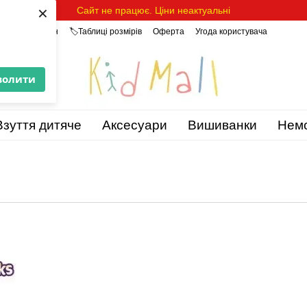
×
Сайт не працює. Ціни неактуальні
уки про магазин
🏷️Таблиці розмірів
Оферта
Угода користувача
волити
Взуття дитяче
Аксесуари
Вишиванки
Нем