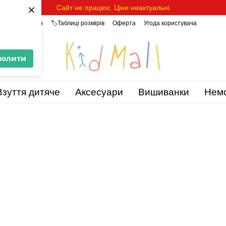
×
Сайт не працює. Ціни неактуальні
уки про магазин
🏷️Таблиці розмірів
Оферта
Угода користувача
волити
Взуття дитяче
Аксесуари
Вишиванки
Нем