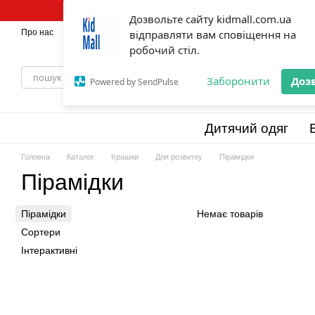
Перейти до основного контенту
Дозвольте сайту kidmall.com.ua
Про нас
Оплата і доставка
відправляти вам сповіщення на
Обмін та повернення
💯Бренди
Відг
робочий стіл.
Заборонити
Доз
Powered by SendPulse
Дитячий одяг
Головна
Каталог
Іграшки
Для розвитку
Пірамідки
Пірамідки
Пірамідки
Немає товарів
Сортери
Інтерактивні