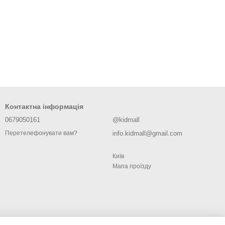
Контактна інформація
0679050161
@kidmall
info.kidmall@gmail.com
Перетелефонувати вам?
Київ
Мапа проїзду