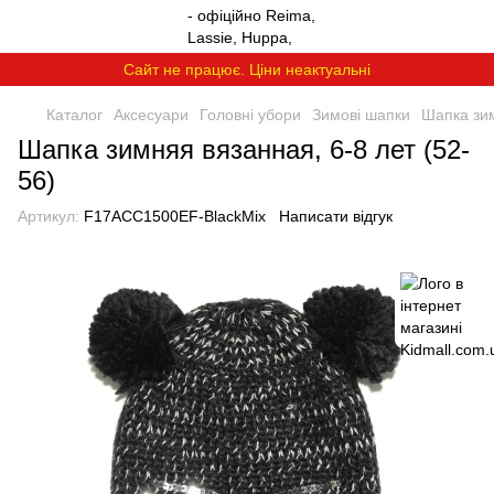
Сайт не працює. Ціни неактуальні
Каталог
Аксесуари
Головні убори
Зимові шапки
Шапка зим
Шапка зимняя вязанная, 6-8 лет (52-
56)
Артикул:
F17ACC1500EF-BlackMix
Написати відгук