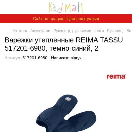
Сайт не працює. Ціни неактуальні
Каталог
Аксесуари
Рукавиці, рукавички, краги
Рукавиці
Ва
Варежки утеплённые REIMA TASSU
517201-6980, темно-синий, 2
Артикул:
517201-6980
Написати відгук