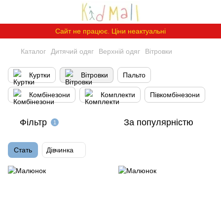
Сайт не працює. Ціни неактуальні
Каталог
Дитячий одяг
Верхній одяг
Вітровки
Куртки
Вітровки
Пальто
Комбінезони
Комплекти
Півкомбінезони
Фільтр
За популярністю
1
Стать
Дівчинка