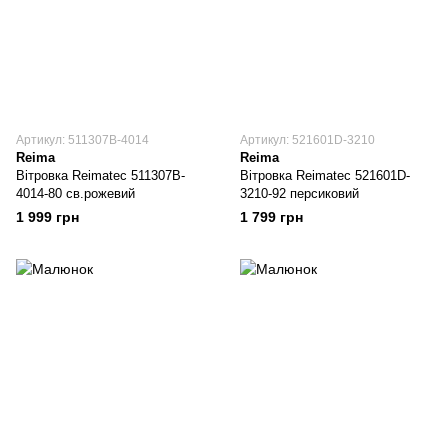
Артикул: 511307B-4014
Артикул: 521601D-3210
Reima
Reima
Вітровка Reimatec 511307B-
Вітровка Reimatec 521601D-
4014-80 св.рожевий
3210-92 персиковий
1 999 грн
1 799 грн