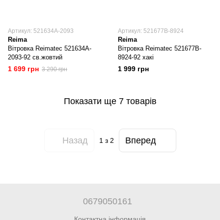
Артикул: 521634A-2093
Артикул: 521677B-8924
Reima
Reima
Вітровка Reimatec 521634A-
Вітровка Reimatec 521677B-
2093-92 св.жовтий
8924-92 хакі
1 699 грн
1 999 грн
3 290 грн
Показати ще 7 товарів
Назад
Вперед
1
з 2
0679050161
Контактна інформація