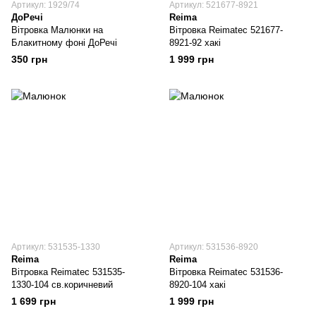
Артикул: 1929/74
Артикул: 521677-8921
ДоРечі
Reima
Вітровка Малюнки на
Вітровка Reimatec 521677-
Блакитному фоні ДоРечі
8921-92 хакі
350 грн
1 999 грн
Артикул: 531535-1330
Артикул: 531536-8920
Reima
Reima
Вітровка Reimatec 531535-
Вітровка Reimatec 531536-
1330-104 св.коричневий
8920-104 хакі
1 699 грн
1 999 грн