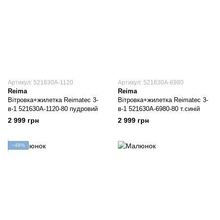
Артикул: 521630A-1120
Артикул: 521630A-6980
Reima
Reima
Вітровка+жилетка Reimatec 3-
Вітровка+жилетка Reimatec 3-
в-1 521630A-1120-80 пудровий
в-1 521630A-6980-80 т.синій
2 999 грн
2 999 грн
−48%